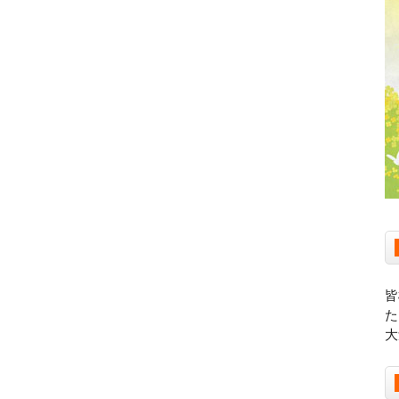
皆
た
大