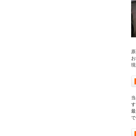
原
お
現
当
す
最
で