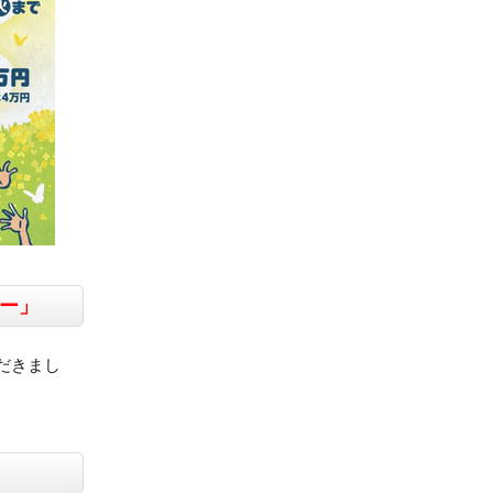
ー」
だきまし