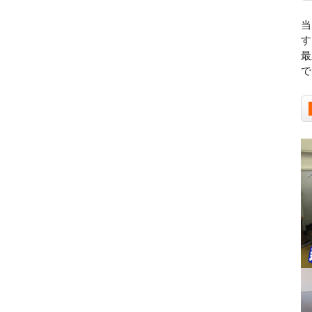
当
す
最
で