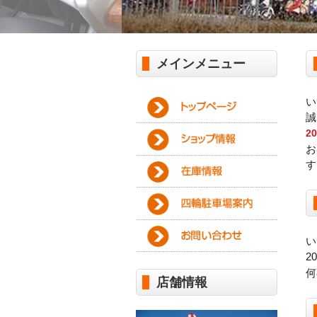
メインメニュー
い
誠
2
お
す
い
2
何
店舗情報